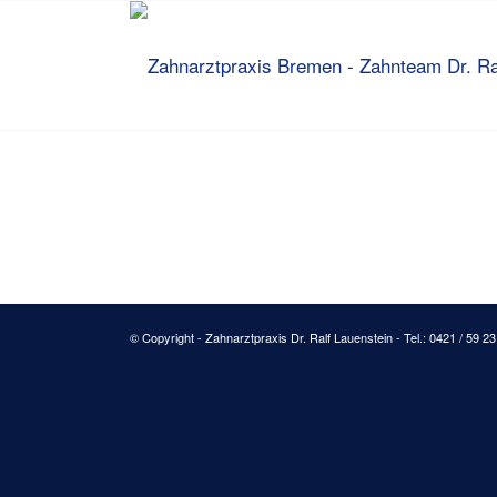
© Copyright - Zahnarztpraxis Dr. Ralf Lauenstein - Tel.: 0421 / 59 2