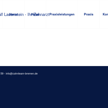
Home
News
Praxisleistungen
Praxis
Ko
3 59 -
info@zahnteam-bremen.de