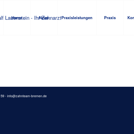
Home
News
Praxisleistungen
Praxis
Ko
3 59 -
info@zahnteam-bremen.de