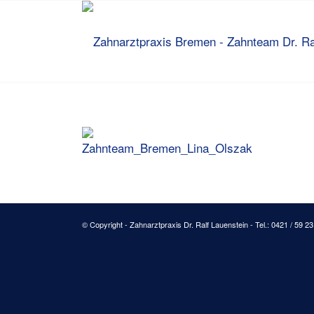
© Copyright - Zahnarztpraxis Dr. Ralf Lauenstein - Tel.: 0421 / 59 2